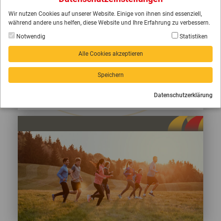
24. MÄRZ 2023: „EIN EINSATZ ZUGUNSTEN
Wir nutzen Cookies auf unserer Website. Einige von ihnen sind essenziell,
DER GESELLSCHAFT“: MANFRED
während andere uns helfen, diese Website und Ihre Erfahrung zu verbessern.
STADTMÜLLER - TV FRIEDRICHSTAL
Notwendig
Statistiken
17. MÄRZ 2023: „BEI ALLEM IRGENDWIE IM
BOOT“: SABINE GROBS - TSG BLANKENLOCH
Alle Cookies akzeptieren
10. MÄRZ 2023: „ICH HABE MIR KEIN LIMIT
Speichern
ZUM AUFHÖREN GESETZT“: SIEGFRIED OCHS -
TSV SPESSART
Datenschutzerklärung