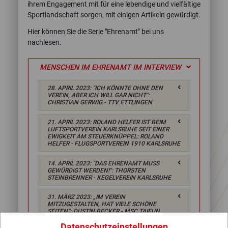
ihrem Engagement mit für eine lebendige und vielfältige
Sportlandschaft sorgen, mit einigen Artikeln gewürdigt.
Hier können Sie die Serie "Ehrenamt" bei uns
nachlesen.
MENSCHEN IM EHRENAMT IM INTERVIEW
28. APRIL 2023: "ICH KÖNNTE OHNE DEN
VEREIN, ABER ICH WILL GAR NICHT":
CHRISTIAN GERWIG - TTV ETTLINGEN
21. APRIL 2023: ROLAND HELFER IST BEIM
LUFTSPORTVEREIN KARLSRUHE SEIT EINER
EWIGKEIT AM STEUERKNÜPPEL: ROLAND
HELFER - FLUGSPORTVEREIN 1910 KARLSRUHE
14. APRIL 2023: "DAS EHRENAMT MUSS
GEWÜRDIGT WERDEN!": THORSTEN
STEINBRENNER - KEGELVEREIN KARLSRUHE
31. MÄRZ 2023: „IM VEREIN
MITZUGESTALTEN, HAT VIELE SCHÖNE
SEITEN“: DUSTIN BECKER - MSC TAIFUN
MÖRSCH
Datenschutzeinstellungen